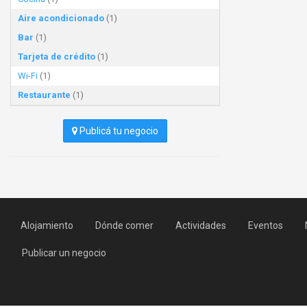
Aire acondicionado
(1)
Bar
(1)
Tarjeta de crédito
(1)
Wi-Fi
(1)
Restaurante
(1)
Publicá tu negocio
Alojamiento
Dónde comer
Actividades
Eventos
Publicar un negocio