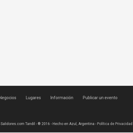
Negocios
Lugares
Información
Publicar un evento
Salidores.com Tandil - ® 2016 - Hecho en Azul, Argentina -
Política de Privacidad