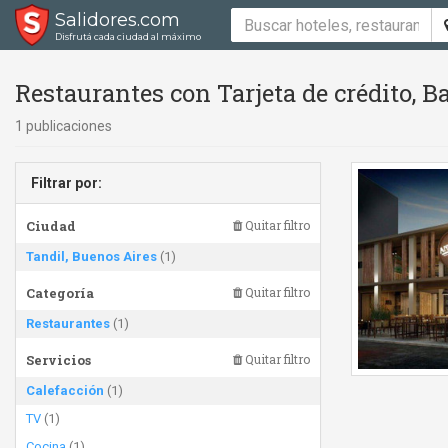
Salidores.com
Disfrutá cada ciudad al máximo
Restaurantes con Tarjeta de crédito, B
1 publicaciones
Filtrar por:
Ciudad
Quitar filtro
Tandil, Buenos Aires
(1)
Categoría
Quitar filtro
Restaurantes
(1)
Servicios
Quitar filtro
Calefacción
(1)
TV
(1)
Cocina
(1)