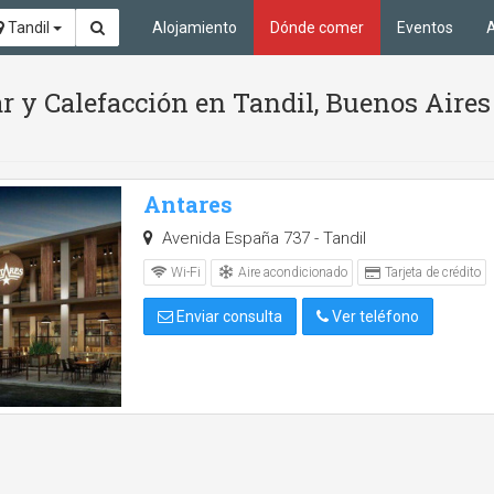
Tandil
Alojamiento
Dónde comer
Eventos
A
ar y Calefacción en Tandil, Buenos Aires
Antares
Avenida España 737 - Tandil
Aire acondicionado
Wi-Fi
Tarjeta de crédito
Enviar consulta
Ver teléfono