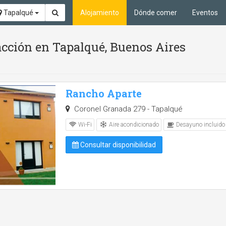
Tapalqué
Alojamiento
Dónde comer
Eventos
acción en Tapalqué, Buenos Aires
Rancho Aparte
Coronel Granada 279 - Tapalqué
Aire acondicionado
Wi-Fi
Desayuno incluido
Consultar disponibilidad