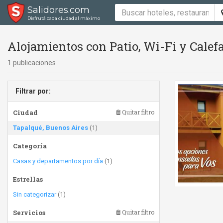
Salidores.com
Disfrutá cada ciudad al máximo
Alojamientos con Patio, Wi-Fi y Calef
1 publicaciones
Filtrar por:
Ciudad
Quitar filtro
Tapalqué, Buenos Aires
(1)
Categoría
Casas y departamentos por día
(1)
Estrellas
Sin categorizar
(1)
Servicios
Quitar filtro