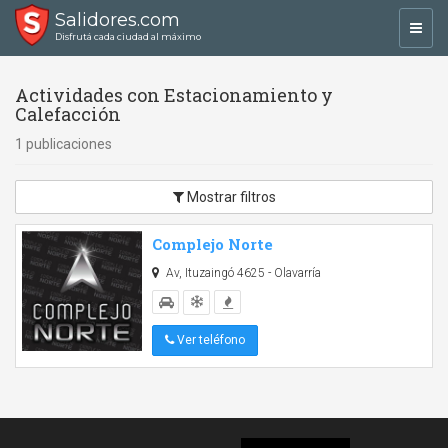
Salidores.com
Toggl
Disfrutá cada ciudad al máximo
navig
Actividades con Estacionamiento y
Calefacción
1 publicaciones
Mostrar filtros
Complejo Norte
Av, Ituzaingó 4625 - Olavarría
Ver teléfono