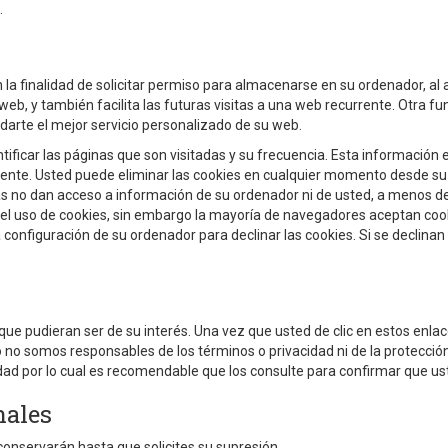
.
 la finalidad de solicitar permiso para almacenarse en su ordenador, al a
eb, y también facilita las futuras visitas a una web recurrente. Otra fu
darte el mejor servicio personalizado de su web.
tificar las páginas que son visitadas y su frecuencia. Esta información
ente. Usted puede eliminar las cookies en cualquier momento desde su
tás no dan acceso a información de su ordenador ni de usted, a menos de 
 el uso de cookies, sin embargo la mayoría de navegadores aceptan co
onfiguración de su ordenador para declinar las cookies. Si se declinan
s que pudieran ser de su interés. Una vez que usted de clic en estos en
anto no somos responsables de los términos o privacidad ni de la protecció
acidad por lo cual es recomendable que los consulte para confirmar que u
nales
conservarán hasta que solicites su supresión.