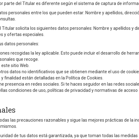
or parte del Titular es diferente según el sistema de captura de informa
 datos personales entre los que pueden estar: Nombre y apellidos, direcc
onsultas.
l Titular solicita los siguientes datos personales: Nombre y apellidos y di
s y ofertas especiales.
tus datos personales:
ones recogidas la ley aplicable. Esto puede incluir el desarrollo de her
rsonales que recoge.
 este sitio Web.
e otros datos no identificativos que se obtienen mediante el uso de coo
 y finalidad están detalladas en la Política de Cookies.
iene presencia en redes sociales. Si te haces seguidor en las redes social
ellas condiciones de uso, políticas de privacidad y normativas de acces
nales
todas las precauciones razonables y sigue las mejores prácticas de la in
s mismos.
eguridad de tus datos está garantizada, ya que toman todas las medidas