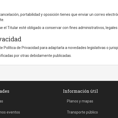
 cancelación, portabilidad y oposición tienes que enviar un correo electr
te.
ue el Titular esté obligado a conservar con fines administrativos, legales
ivacidad
te Política de Privacidad para adaptarla a novedades legislativas o jurisp
dificadas por otras debidamente publicadas.
ades
Información útil
as
Planos y mapas
mos eventos
Transporte público