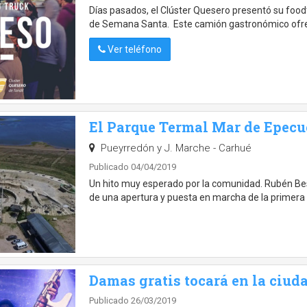
Días pasados, el Clúster Quesero presentó su foo
de Semana Santa. Este camión gastronómico ofre
Ver teléfono
El Parque Termal Mar de Epecuén
Pueyrredón y J. Marche - Carhué
Publicado 04/04/2019
Un hito muy esperado por la comunidad. Rubén Besag
de una apertura y puesta en marcha de la primera e
Damas gratis tocará en la ciud
Publicado 26/03/2019