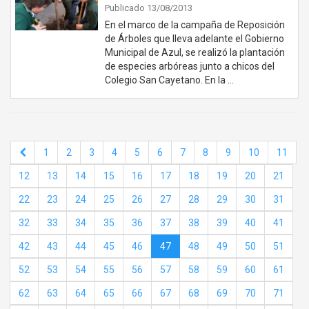
Publicado 13/08/2013
En el marco de la campaña de Reposición
de Árboles que lleva adelante el Gobierno
Municipal de Azul, se realizó la plantación
de especies arbóreas junto a chicos del
Colegio San Cayetano. En la …
1
2
3
4
5
6
7
8
9
10
11
12
13
14
15
16
17
18
19
20
21
22
23
24
25
26
27
28
29
30
31
32
33
34
35
36
37
38
39
40
41
42
43
44
45
46
47
48
49
50
51
52
53
54
55
56
57
58
59
60
61
62
63
64
65
66
67
68
69
70
71