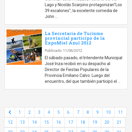
Lago y Nicolás Scarpino protagonizan"Los
39 escalones", la excelente comedia de
John …
La Secretaría de Turismo
provincial participó de la
ExpoMiel Azul 2012
Publicado 11/06/2012
El sábado pasado, el Intendente Municipal
José Inza recibió en su despacho al
Director de Fiestas Populares de la
Provincia Emiliano Calvo. Luego del
encuentro, del que también participó el …
1
2
3
4
5
6
7
8
9
10
11
12
13
14
15
16
17
18
19
20
21