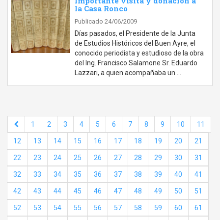
Importante visita y donación a
la Casa Ronco
Publicado 24/06/2009
Días pasados, el Presidente de la Junta
de Estudios Históricos del Buen Ayre, el
conocido periodista y estudioso de la obra
del Ing. Francisco Salamone Sr. Eduardo
Lazzari, a quien acompañaba un …
1
2
3
4
5
6
7
8
9
10
11
12
13
14
15
16
17
18
19
20
21
22
23
24
25
26
27
28
29
30
31
32
33
34
35
36
37
38
39
40
41
42
43
44
45
46
47
48
49
50
51
52
53
54
55
56
57
58
59
60
61