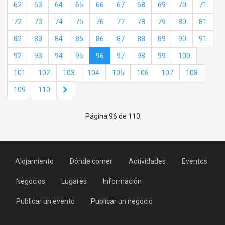
62
63
64
65
66
67
68
69
70
71
72
73
74
75
76
77
78
79
80
81
82
83
84
85
86
87
88
89
90
91
92
93
94
95
96
97
98
99
100
101
102
103
104
105
106
107
108
109
110
Página 96 de 110
Alojamiento
Dónde comer
Actividades
Eventos
Negocios
Lugares
Información
Publicar un evento
Publicar un negocio