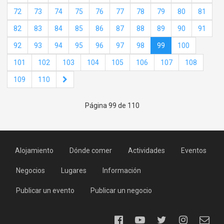
72
73
74
75
76
77
78
79
80
81
82
83
84
85
86
87
88
89
90
91
92
93
94
95
96
97
98
99
100
101
102
103
104
105
106
107
108
109
110
Página 99 de 110
Alojamiento
Dónde comer
Actividades
Eventos
Negocios
Lugares
Información
Publicar un evento
Publicar un negocio