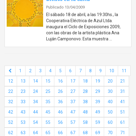
Publicado 13/04/2009
El sábado 18 de abril, a las 19:30hs., la
Cooperativa Eléctrica de Azul Ltda.
inaugura el Ciclo de Exposiciones 2009,
con las obras de la artista plástica Ana
Luján Camponovo. Esta muestra …
1
2
3
4
5
6
7
8
9
10
11
12
13
14
15
16
17
18
19
20
21
22
23
24
25
26
27
28
29
30
31
32
33
34
35
36
37
38
39
40
41
42
43
44
45
46
47
48
49
50
51
52
53
54
55
56
57
58
59
60
61
62
63
64
65
66
67
68
69
70
71