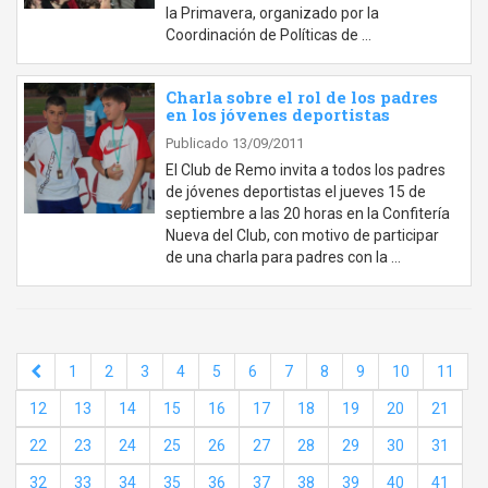
la Primavera, organizado por la
Coordinación de Políticas de …
Charla sobre el rol de los padres
en los jóvenes deportistas
Publicado 13/09/2011
El Club de Remo invita a todos los padres
de jóvenes deportistas el jueves 15 de
septiembre a las 20 horas en la Confitería
Nueva del Club, con motivo de participar
de una charla para padres con la …
1
2
3
4
5
6
7
8
9
10
11
12
13
14
15
16
17
18
19
20
21
22
23
24
25
26
27
28
29
30
31
32
33
34
35
36
37
38
39
40
41