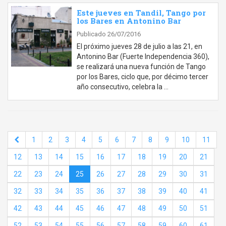
Este jueves en Tandil, Tango por
los Bares en Antonino Bar
Publicado 26/07/2016
El próximo jueves 28 de julio a las 21, en
Antonino Bar (Fuerte Independencia 360),
se realizará una nueva función de Tango
por los Bares, ciclo que, por décimo tercer
año consecutivo, celebra la …
1
2
3
4
5
6
7
8
9
10
11
12
13
14
15
16
17
18
19
20
21
22
23
24
25
26
27
28
29
30
31
32
33
34
35
36
37
38
39
40
41
42
43
44
45
46
47
48
49
50
51
52
53
54
55
56
57
58
59
60
61