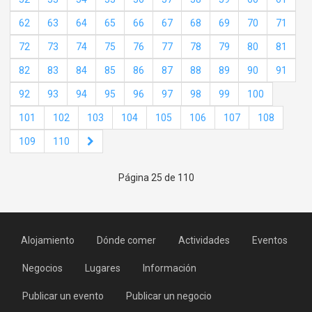
62
63
64
65
66
67
68
69
70
71
72
73
74
75
76
77
78
79
80
81
82
83
84
85
86
87
88
89
90
91
92
93
94
95
96
97
98
99
100
101
102
103
104
105
106
107
108
109
110
Página 25 de 110
Alojamiento
Dónde comer
Actividades
Eventos
Negocios
Lugares
Información
Publicar un evento
Publicar un negocio