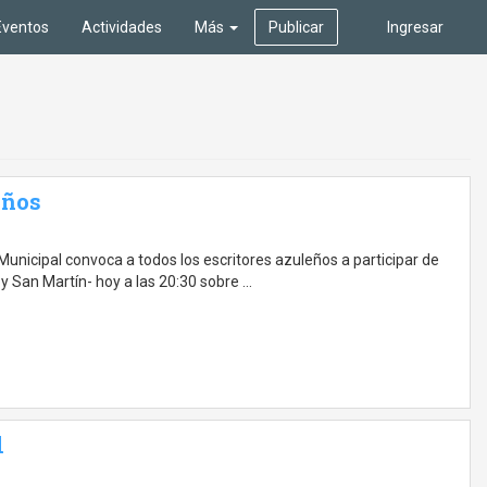
Eventos
Actividades
Más
Publicar
Ingresar
eños
Municipal convoca a todos los escritores azuleños a participar de
 San Martín- hoy a las 20:30 sobre …
l