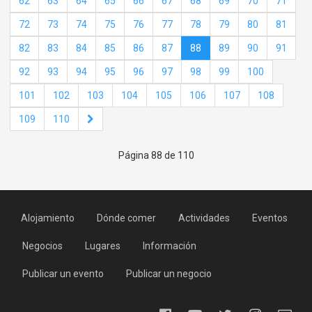
62
63
64
65
66
67
68
69
70
71
72
73
74
75
76
77
78
79
80
81
82
83
84
85
86
87
88
89
90
91
92
93
94
95
96
97
98
99
100
101
102
103
104
105
106
107
108
109
110
Página 88 de 110
Alojamiento
Dónde comer
Actividades
Eventos
Negocios
Lugares
Información
Publicar un evento
Publicar un negocio