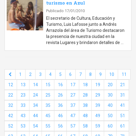
turismo en Azul
Publicado 17/01/2010
El secretario de Cultura, Educación y
Turismo, Luis Lafosse junto a Andrés
Arrazola del área de Turismo destacaron
la presencia de nuestra ciudad en la
revista Lugares y brindaron detalles de …
1
2
3
4
5
6
7
8
9
10
11
12
13
14
15
16
17
18
19
20
21
22
23
24
25
26
27
28
29
30
31
32
33
34
35
36
37
38
39
40
41
42
43
44
45
46
47
48
49
50
51
52
53
54
55
56
57
58
59
60
61