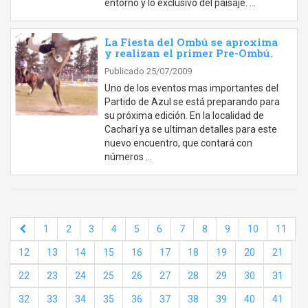
entorno y lo exclusivo del paisaje. …
La Fiesta del Ombú se aproxima
y realizan el primer Pre-Ombú.
Publicado 25/07/2009
Uno de los eventos mas importantes del
Partido de Azul se está preparando para
su próxima edición. En la localidad de
Cacharí ya se ultiman detalles para este
nuevo encuentro, que contará con
números …
1
2
3
4
5
6
7
8
9
10
11
12
13
14
15
16
17
18
19
20
21
22
23
24
25
26
27
28
29
30
31
32
33
34
35
36
37
38
39
40
41