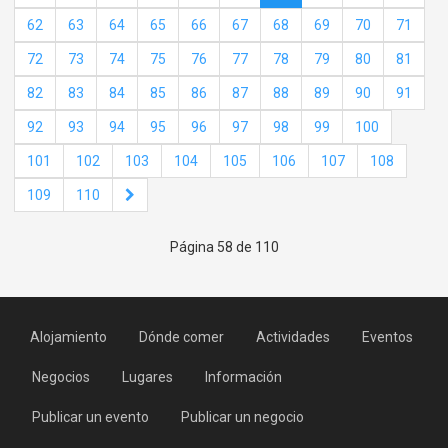
62
63
64
65
66
67
68
69
70
71
72
73
74
75
76
77
78
79
80
81
82
83
84
85
86
87
88
89
90
91
92
93
94
95
96
97
98
99
100
101
102
103
104
105
106
107
108
109
110
Página 58 de 110
Alojamiento
Dónde comer
Actividades
Eventos
Negocios
Lugares
Información
Publicar un evento
Publicar un negocio