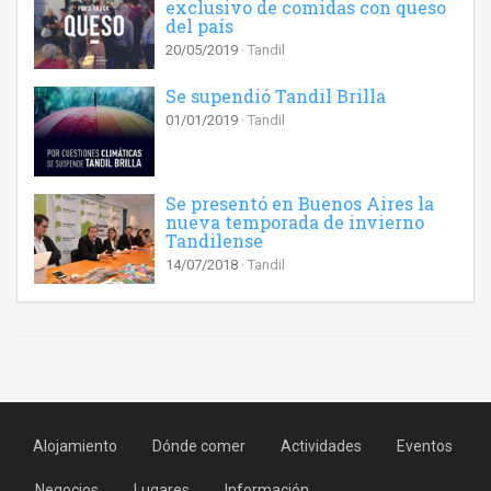
exclusivo de comidas con queso
del país
20/05/2019
Tandil
Se supendió Tandil Brilla
01/01/2019
Tandil
Se presentó en Buenos Aires la
nueva temporada de invierno
Tandilense
14/07/2018
Tandil
Alojamiento
Dónde comer
Actividades
Eventos
Negocios
Lugares
Información