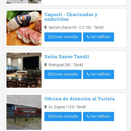
Cagnoli - Chacinados y
embutidos
Seccion chacra 43 - C.C 182 - Tandil
Enviar consulta
Ver teléfono
Salón Danés Tandil
Rodriguez 282 - Tandil
Enviar consulta
Ver teléfono
Oficina de Atención al Turista
Av. Espora 1120 - Tandil
Enviar consulta
Ver teléfono