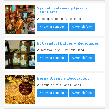
Syquet | Salames y Quesos
Tandileros
Rodríguez esquina Mitre - Tandil
Enviar consulta
Ver teléfono
El Cazador | Dulces y Regionales
Acceso al Cerro El Centinela - Tandil
Enviar consulta
Ver teléfono
Berna Diseño y Decoración
Parque Industrial Tandil - Tandil
Enviar consulta
Ver teléfono