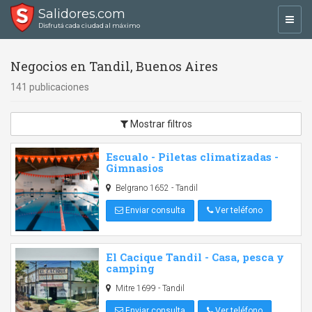
Salidores.com
Toggl
Disfrutá cada ciudad al máximo
navig
Negocios en Tandil, Buenos Aires
141 publicaciones
Mostrar filtros
Escualo - Piletas climatizadas -
Gimnasios
Belgrano 1652 - Tandil
Enviar consulta
Ver teléfono
El Cacique Tandil - Casa, pesca y
camping
Mitre 1699 - Tandil
Enviar consulta
Ver teléfono