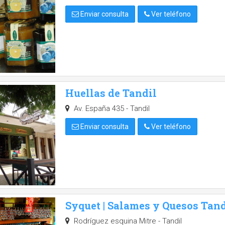
Enviar consulta
Ver teléfono
Huellas de Tandil
Av. España 435 - Tandil
Enviar consulta
Ver teléfono
Syquet | Salames y Quesos Tand
Rodríguez esquina Mitre - Tandil