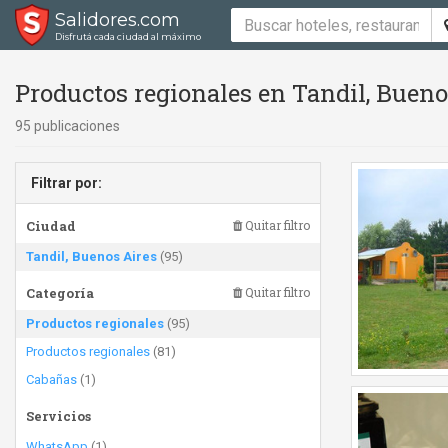
Salidores.com
Disfrutá cada ciudad al máximo
Productos regionales en Tandil, Bueno
95 publicaciones
Filtrar por:
Ciudad
Quitar filtro
Tandil, Buenos Aires
(95)
Categoría
Quitar filtro
Productos regionales
(95)
Productos regionales
(81)
Cabañas
(1)
Servicios
WhatsApp
(1)