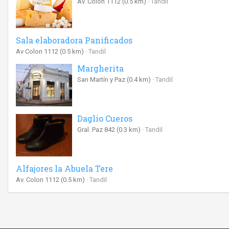
Av. Colón 1112
(0.5 km)
Tandil
Sala elaboradora Panificados
Av Colon 1112
(0.5 km)
Tandil
Margherita
San Martín y Paz
(0.4 km)
Tandil
Daglio Cueros
Gral. Paz 842
(0.3 km)
Tandil
Alfajores la Abuela Tere
Av. Colon 1112
(0.5 km)
Tandil