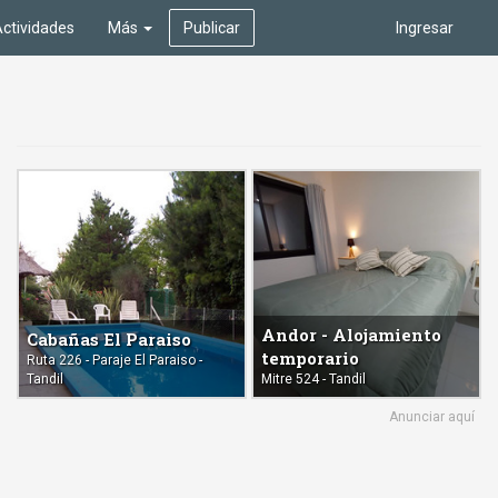
ctividades
Más
Publicar
Ingresar
Andor - Alojamiento
Cabañas El Paraiso
temporario
Ruta 226 - Paraje El Paraiso -
Tandil
Mitre 524 - Tandil
Anunciar aquí