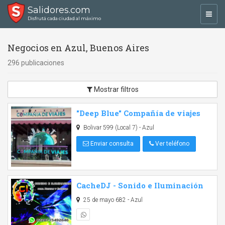
Salidores.com
Toggl
Disfrutá cada ciudad al máximo
navig
Negocios en Azul, Buenos Aires
296 publicaciones
Mostrar filtros
"Deep Blue" Compañía de viajes
Bolivar 599 (Local 7) - Azul
Enviar consulta
Ver teléfono
CacheDJ - Sonido e Iluminación
25 de mayo 682 - Azul