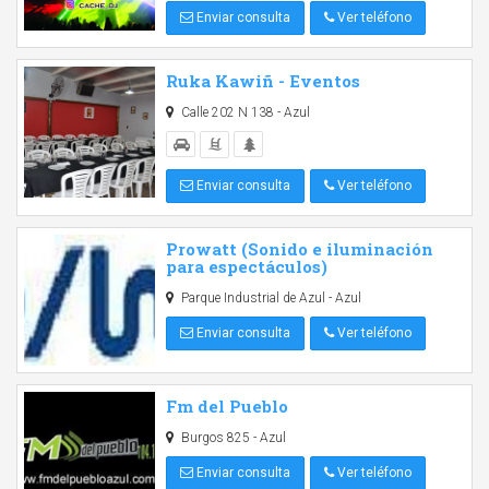
Enviar consulta
Ver teléfono
Ruka Kawiñ - Eventos
Calle 202 N 138 - Azul
Enviar consulta
Ver teléfono
Prowatt (Sonido e iluminación
para espectáculos)
Parque Industrial de Azul - Azul
Enviar consulta
Ver teléfono
Fm del Pueblo
Burgos 825 - Azul
Enviar consulta
Ver teléfono