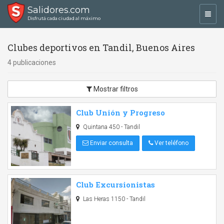
Salidores.com
Toggl
Disfrutá cada ciudad al máximo
navig
Clubes deportivos en Tandil, Buenos Aires
4 publicaciones
Mostrar filtros
Club Unión y Progreso
Quintana 450 - Tandil
Enviar consulta
Ver teléfono
Club Excursionistas
Las Heras 1150 - Tandil