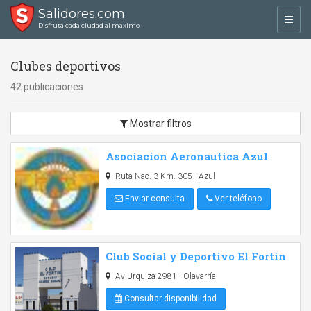
Salidores.com
Toggl
Disfrutá cada ciudad al máximo
navig
Clubes deportivos
42 publicaciones
Mostrar filtros
Asociacion Aeronautica Azul
Ruta Nac. 3 Km. 305 - Azul
Enviar consulta
Ver teléfono
Club Social y Deportivo El Fortín
Av Urquiza 2981 - Olavarría
Consultar disponibilidad