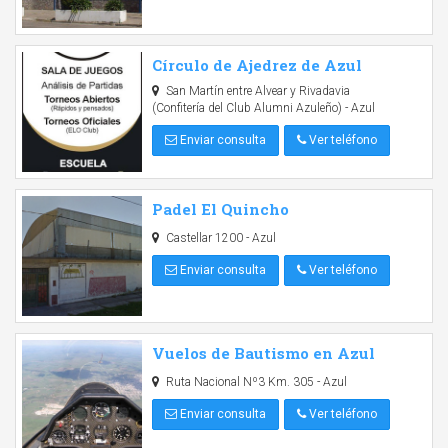
Círculo de Ajedrez de Azul
San Martín entre Alvear y Rivadavia
(Confitería del Club Alumni Azuleño) - Azul
Enviar consulta
Ver teléfono
Padel El Quincho
Castellar 1200 - Azul
Enviar consulta
Ver teléfono
Vuelos de Bautismo en Azul
Ruta Nacional Nº3 Km. 305 - Azul
Enviar consulta
Ver teléfono