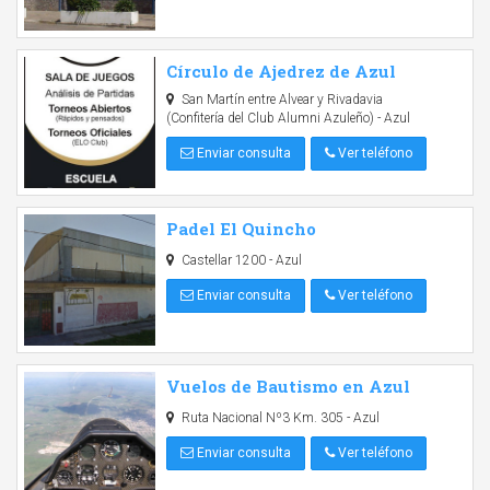
Círculo de Ajedrez de Azul
San Martín entre Alvear y Rivadavia
(Confitería del Club Alumni Azuleño) - Azul
Enviar consulta
Ver teléfono
Padel El Quincho
Castellar 1200 - Azul
Enviar consulta
Ver teléfono
Vuelos de Bautismo en Azul
Ruta Nacional Nº3 Km. 305 - Azul
Enviar consulta
Ver teléfono