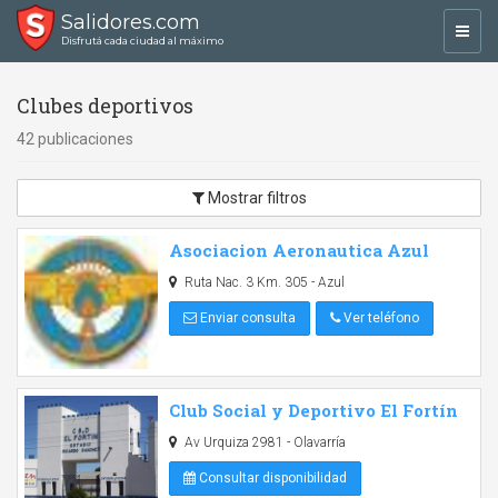
Salidores.com
Toggl
Disfrutá cada ciudad al máximo
navig
Clubes deportivos
42 publicaciones
Mostrar filtros
Asociacion Aeronautica Azul
Ruta Nac. 3 Km. 305 - Azul
Enviar consulta
Ver teléfono
Club Social y Deportivo El Fortín
Av Urquiza 2981 - Olavarría
Consultar disponibilidad