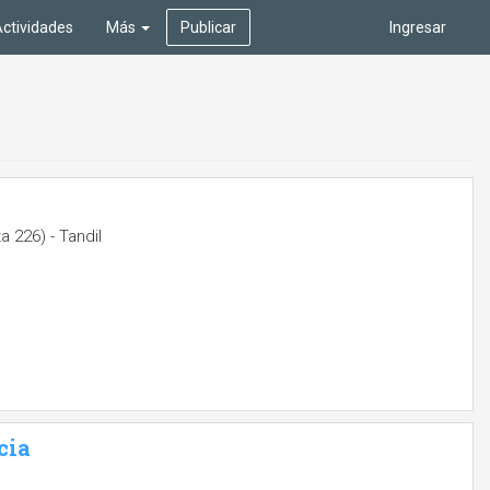
ctividades
Más
Publicar
Ingresar
 226) - Tandil
cia