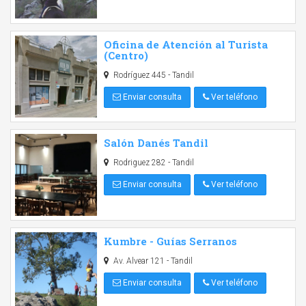
Oficina de Atención al Turista
(Centro)
Rodríguez 445 - Tandil
Enviar consulta
Ver teléfono
Salón Danés Tandil
Rodriguez 282 - Tandil
Enviar consulta
Ver teléfono
Kumbre - Guías Serranos
Av. Alvear 121 - Tandil
Enviar consulta
Ver teléfono