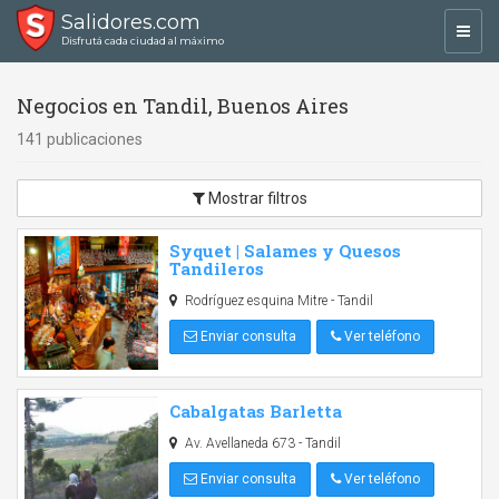
Salidores.com
Toggl
Disfrutá cada ciudad al máximo
navig
Negocios en Tandil, Buenos Aires
141 publicaciones
Mostrar filtros
Syquet | Salames y Quesos
Tandileros
Rodríguez esquina Mitre - Tandil
Enviar consulta
Ver teléfono
Cabalgatas Barletta
Av. Avellaneda 673 - Tandil
Enviar consulta
Ver teléfono