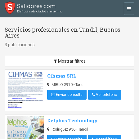
Salidores.com
Toggl
Disfrutá cada ciudad al máximo
navig
Servicios profesionales en Tandil, Buenos
Aires
3 publicaciones
Mostrar filtros
Cihmas SRL
MIRLO 3910 - Tandil
Enviar consulta
Ver teléfono
Delphos Technology
Rodriguez 936 - Tandil