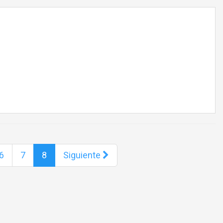
6
7
8
Siguiente