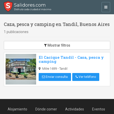
Salidores.com
Toggl
Disfrutá cada ciudad al máximo
navig
Caza, pesca y camping en Tandil, Buenos Aires
1 publicaciones
Mostrar filtros
El Cacique Tandil - Casa, pesca y
camping
Mitre 1699 - Tandil
Enviar consulta
Ver teléfono
Alojamiento
Dónde comer
Actividades
Eventos