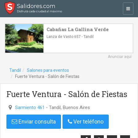
Salidores.com
Toggl
Disfrutá cada ciudad al máximo
navig
Cabañas La Gallina Verde
Lanza de Vasto 657 - Tandil
Anunciar aquí
Tandil
Salones para eventos
Fuerte Ventura - Salón de Fiestas
Fuerte Ventura - Salón de Fiestas
Sarmiento 461
- Tandil, Buenos Aires
Enviar consulta
Ver teléfono