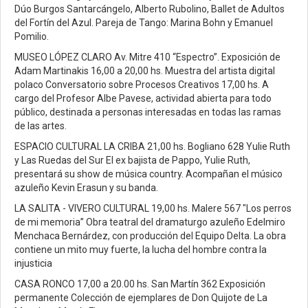
Dúo Burgos Santarcángelo, Alberto Rubolino, Ballet de Adultos
del Fortín del Azul. Pareja de Tango: Marina Bohn y Emanuel
Pomilio.
MUSEO LÓPEZ CLARO Av. Mitre 410 “Espectro”. Exposición de
Adam Martinakis 16,00 a 20,00 hs. Muestra del artista digital
polaco Conversatorio sobre Procesos Creativos 17,00 hs. A
cargo del Profesor Albe Pavese, actividad abierta para todo
público, destinada a personas interesadas en todas las ramas
de las artes.
ESPACIO CULTURAL LA CRIBA 21,00 hs. Bogliano 628 Yulie Ruth
y Las Ruedas del Sur El ex bajista de Pappo, Yulie Ruth,
presentará su show de música country. Acompañan el músico
azuleño Kevin Erasun y su banda.
LA SALITA - VIVERO CULTURAL 19,00 hs. Malere 567 "Los perros
de mi memoria” Obra teatral del dramaturgo azuleño Edelmiro
Menchaca Bernárdez, con producción del Equipo Delta. La obra
contiene un mito muy fuerte, la lucha del hombre contra la
injusticia
CASA RONCO 17,00 a 20.00 hs. San Martín 362 Exposición
permanente Colección de ejemplares de Don Quijote de La