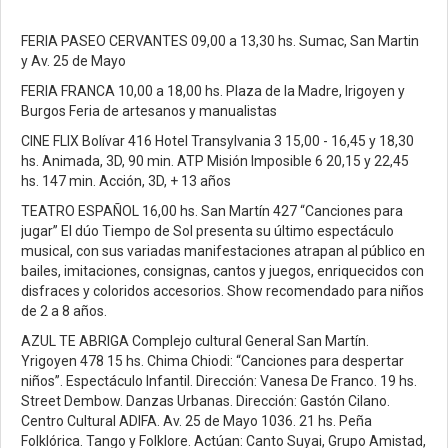
FERIA PASEO CERVANTES 09,00 a 13,30 hs. Sumac, San Martin
y Av. 25 de Mayo
FERIA FRANCA 10,00 a 18,00 hs. Plaza de la Madre, Irigoyen y
Burgos Feria de artesanos y manualistas
CINE FLIX Bolívar 416 Hotel Transylvania 3 15,00 - 16,45 y 18,30
hs. Animada, 3D, 90 min. ATP Misión Imposible 6 20,15 y 22,45
hs. 147 min. Acción, 3D, + 13 años
TEATRO ESPAÑOL 16,00 hs. San Martín 427 “Canciones para
jugar” El dúo Tiempo de Sol presenta su último espectáculo
musical, con sus variadas manifestaciones atrapan al público en
bailes, imitaciones, consignas, cantos y juegos, enriquecidos con
disfraces y coloridos accesorios. Show recomendado para niños
de 2 a 8 años.
AZUL TE ABRIGA Complejo cultural General San Martín.
Yrigoyen 478 15 hs. Chima Chiodi: “Canciones para despertar
niños”. Espectáculo Infantil. Dirección: Vanesa De Franco. 19 hs.
Street Dembow. Danzas Urbanas. Dirección: Gastón Cilano.
Centro Cultural ADIFA. Av. 25 de Mayo 1036. 21 hs. Peña
Folklórica. Tango y Folklore. Actúan: Canto Suyai, Grupo Amistad,