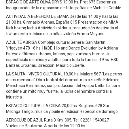
ESPACIO DE ARTE OLIVA DRYS 19,00 hs. Prat 675 Esperanza
Inauguración de la exposición de fotografías de Michelle Gentile.
ACTIVIDAD A BENEFICIO DE EMMA Desde las 14,00 y hasta las
21,00 hs. Gimnasio Arenas, España 615 Presentación de MMA
Kick boxing lucha Actividad solidaria, recaudación destinada al
tratamiento médico de la niña azuleña Emma Moyano.
AZUL TE ABRIGA Complejo cultural General San Martín.
Yrigoyen 478 16 hs. H&DE. Hip and Dance Evolution by Adriana
Estévez. Ritmos urbanos, latinos, pop, zumba y humor. Un
espectáculo de niños y adultos para toda la familia. 19 hs. HSD.
Danzas Urbanas. Dirección: Mauricio Eberle.
LA SALITA - VIVERO CULTURAL 19,00 hs. Malere 567 "Los perros
de mi memoria” Obra teatral del dramaturgo azuleño Edelmiro
Menchaca Bernárdez, con producción del Equipo Delta. La obra
contiene un mito muy fuerte, la lucha del hombre contra la
injusticia
ESPACIO CULTURAL LA CRIBA 20,00 hs. Bogliano 628 Sur
Milonga Tango, música y baile en edición especial de domingo.
AEROCLUB DE AZUL Ruta 3 Km. 305, Tel: 02281 15400271
Vuelos de Bautismo. A partir de las 12.00 hs