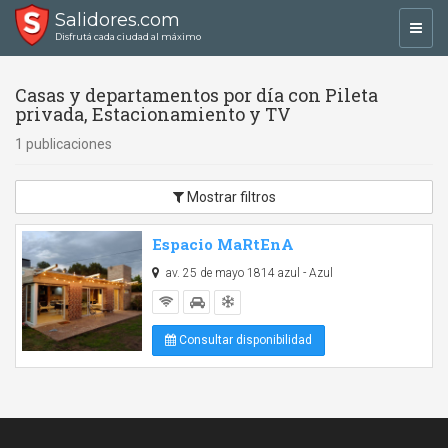
Salidores.com
Toggl
Disfrutá cada ciudad al máximo
navig
Casas y departamentos por día con Pileta
privada, Estacionamiento y TV
1 publicaciones
Mostrar filtros
Espacio MaRtEnA
av. 25 de mayo 1814 azul - Azul
Consultar disponibilidad