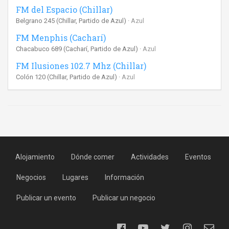
FM del Espacio (Chillar)
Belgrano 245 (Chillar, Partido de Azul)
Azul
FM Menphis (Cacharí)
Chacabuco 689 (Cacharí, Partido de Azul)
Azul
FM Ilusiones 102.7 Mhz (Chillar)
Colón 120 (Chillar, Partido de Azul)
Azul
Alojamiento
Dónde comer
Actividades
Eventos
Negocios
Lugares
Información
Publicar un evento
Publicar un negocio