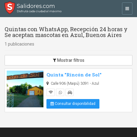
Salidores.com
Toggl
Disfrutá cada ciudad al máximo
navig
Quintas con WhatsApp, Recepción 24 horas y
Se aceptan mascotas en Azul, Buenos Aires
1 publicaciones
Mostrar filtros
Quinta "Rincón de Sol"
Calle 906 (Maipú) 3091 - Azul
Consultar disponibilidad