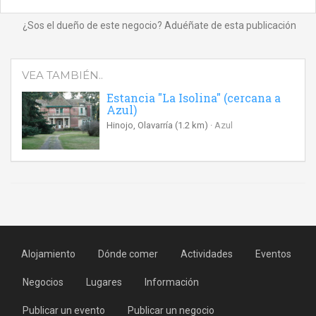
¿Sos el dueño de este negocio? Aduéñate de esta publicación
VEA TAMBIÉN..
Estancia "La Isolina" (cercana a
Azul)
Hinojo, Olavarría
(1.2 km)
Azul
Alojamiento
Dónde comer
Actividades
Eventos
Negocios
Lugares
Información
Publicar un evento
Publicar un negocio