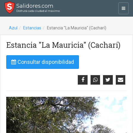
Salidores.com
Toggl
Disfrutá cada ciudad al máximo
navig
Azul
Estancias
Estancia "La Mauricia" (Cacharí)
Estancia "La Mauricia" (Cacharí)
Consultar disponibilidad