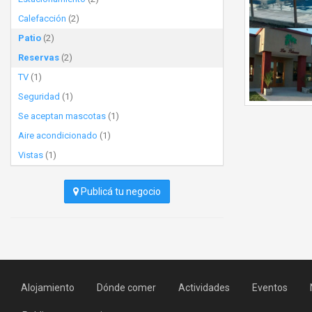
Calefacción
(2)
Patio
(2)
Reservas
(2)
TV
(1)
Seguridad
(1)
Se aceptan mascotas
(1)
Aire acondicionado
(1)
Vistas
(1)
Publicá tu negocio
Alojamiento
Dónde comer
Actividades
Eventos