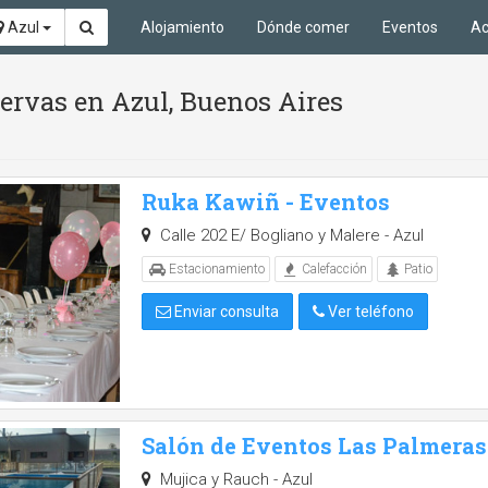
Azul
Alojamiento
Dónde comer
Eventos
Ac
servas en Azul, Buenos Aires
Ruka Kawiñ - Eventos
Calle 202 E/ Bogliano y Malere - Azul
Estacionamiento
Calefacción
Patio
Enviar consulta
Ver teléfono
Salón de Eventos Las Palmeras
Mujica y Rauch - Azul