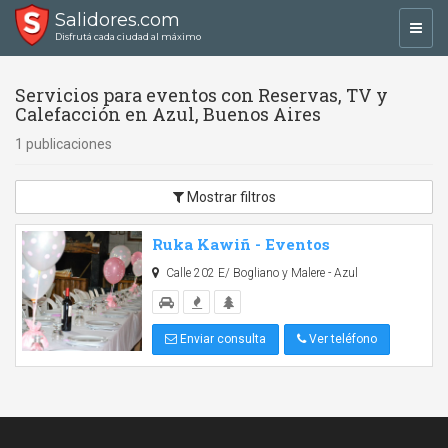
Salidores.com
Toggl
Disfrutá cada ciudad al máximo
navig
Servicios para eventos con Reservas, TV y
Calefacción en Azul, Buenos Aires
1 publicaciones
Mostrar filtros
Ruka Kawiñ - Eventos
Calle 202 E/ Bogliano y Malere - Azul
Enviar consulta
Ver teléfono