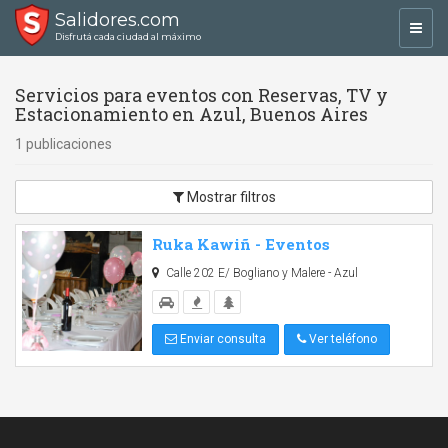
Salidores.com
Toggl
Disfrutá cada ciudad al máximo
navig
Servicios para eventos con Reservas, TV y
Estacionamiento en Azul, Buenos Aires
1 publicaciones
Mostrar filtros
Ruka Kawiñ - Eventos
Calle 202 E/ Bogliano y Malere - Azul
Enviar consulta
Ver teléfono