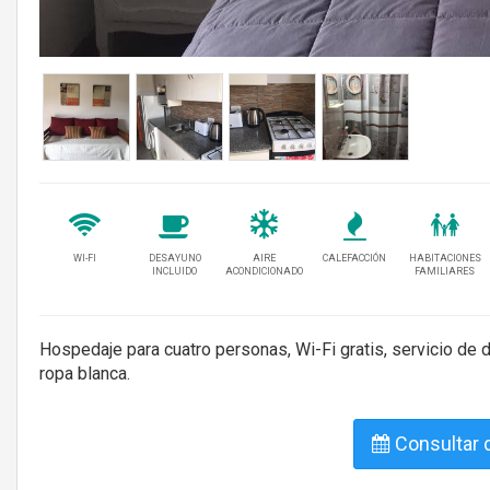
WI-FI
DESAYUNO
AIRE
CALEFACCIÓN
HABITACIONES
INCLUIDO
ACONDICIONADO
FAMILIARES
Hospedaje para cuatro personas, Wi-Fi gratis, servicio de
ropa blanca.
Consultar d