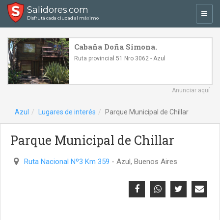
Salidores.com
Toggl
Disfrutá cada ciudad al máximo
navig
Cabaña Doña Simona.
Ruta provincial 51 Nro 3062 - Azul
Anunciar aquí
Azul
Lugares de interés
Parque Municipal de Chillar
Parque Municipal de Chillar
Ruta Nacional Nº3 Km 359
- Azul, Buenos Aires