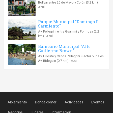
Bolívar entre 25 de Mayo y Colón
(3.2 km)
Azul
Parque Municipal "Domingo F.
Sarmiento"
Av. Pellegrini entre Guaminí y Formosa
(2.2
km)
Azul
Balneario Municipal "Alte.
Guillermo Brown"
Av. Urioste y Carlos Pellegrini. Sector pubs en
Av. Bidegain
(0.7 km)
Azul
Alojamiento
Dónde comer
Actividades
Eventos
Negocios
Lugares
Información