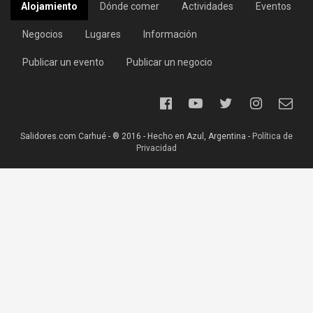
Alojamiento
Dónde comer
Actividades
Eventos
Negocios
Lugares
Información
Publicar un evento
Publicar un negocio
Salidores.com Carhué - ® 2016 - Hecho en Azul, Argentina -
Política de
Privacidad