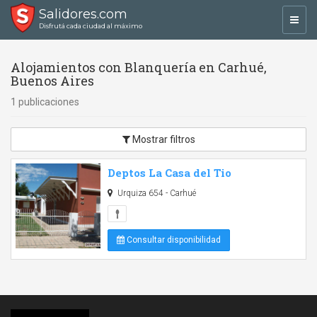
Salidores.com
Toggl
Disfrutá cada ciudad al máximo
navig
Alojamientos con Blanquería en Carhué,
Buenos Aires
1 publicaciones
Mostrar filtros
Deptos La Casa del Tio
Urquiza 654 - Carhué
Consultar disponibilidad