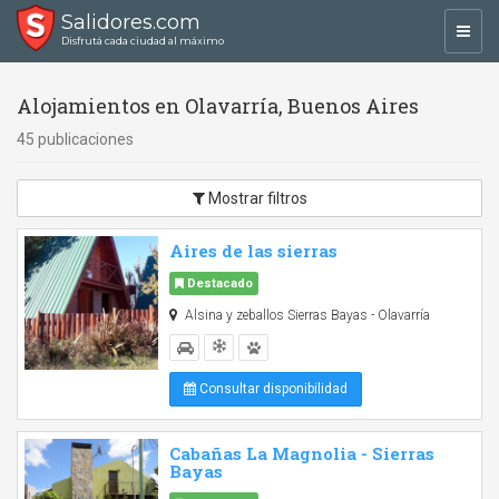
Salidores.com
Toggl
Disfrutá cada ciudad al máximo
navig
Alojamientos en Olavarría, Buenos Aires
45 publicaciones
Mostrar filtros
Aires de las sierras
Destacado
Alsina y zeballos Sierras Bayas - Olavarría
Consultar disponibilidad
Cabañas La Magnolia - Sierras
Bayas