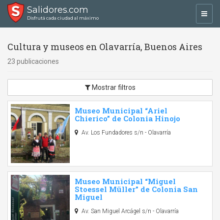
Salidores.com
Toggl
Disfrutá cada ciudad al máximo
navig
Cultura y museos en Olavarría, Buenos Aires
23 publicaciones
Mostrar filtros
Museo Municipal “Ariel
Chierico” de Colonia Hinojo
Av. Los Fundadores s/n - Olavarría
Museo Municipal “Miguel
Stoessel Müller” de Colonia San
Miguel
Av. San Miguel Arcágel s/n - Olavarría