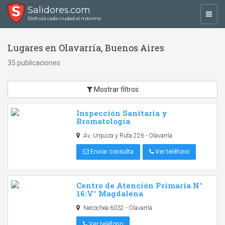
Salidores.com
Toggl
Disfrutá cada ciudad al máximo
navig
Lugares en Olavarría, Buenos Aires
35 publicaciones
Mostrar filtros
Inspección Sanitaria y
Bromatología
Av. Urquiza y Ruta 226 - Olavarría
Enviar consulta
Ver teléfono
Centro de Atención Primaria N°
16:V° Magdalena
Necochea 6032 - Olavarría
Ver teléfono