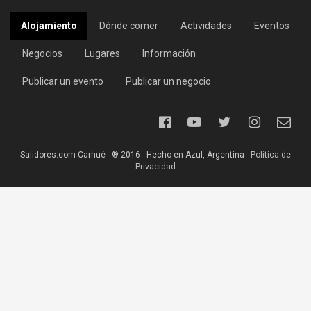
Alojamiento
Dónde comer
Actividades
Eventos
Negocios
Lugares
Información
Publicar un evento
Publicar un negocio
Salidores.com Carhué - ® 2016 - Hecho en Azul, Argentina -
Política de
Privacidad