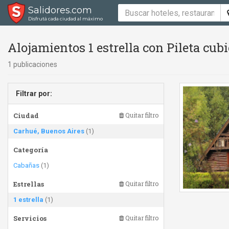
Salidores.com
Disfrutá cada ciudad al máximo
Alojamientos 1 estrella con Pileta cu
1 publicaciones
Filtrar por:
Ciudad
Quitar filtro
Carhué, Buenos Aires
(1)
Categoría
Cabañas
(1)
Estrellas
Quitar filtro
1 estrella
(1)
Servicios
Quitar filtro