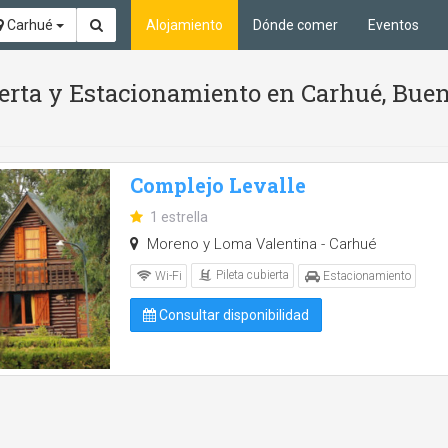
Carhué
Alojamiento
Dónde comer
Eventos
bierta y Estacionamiento en Carhué, Bue
Complejo Levalle
1 estrella
Moreno y Loma Valentina - Carhué
Pileta cubierta
Wi-Fi
Estacionamiento
Consultar disponibilidad