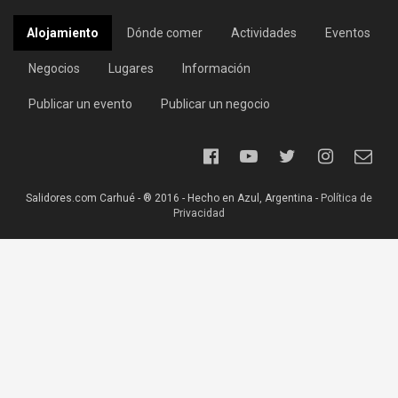
Alojamiento
Dónde comer
Actividades
Eventos
Negocios
Lugares
Información
Publicar un evento
Publicar un negocio
Salidores.com Carhué - ® 2016 - Hecho en Azul, Argentina -
Política de
Privacidad