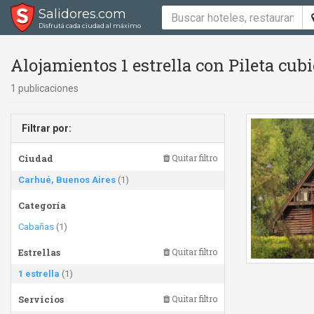
Salidores.com
Disfrutá cada ciudad al máximo
Alojamientos 1 estrella con Pileta cu
1 publicaciones
Filtrar por:
Ciudad
Quitar filtro
Carhué, Buenos Aires
(1)
Categoría
Cabañas
(1)
Estrellas
Quitar filtro
1 estrella
(1)
Servicios
Quitar filtro