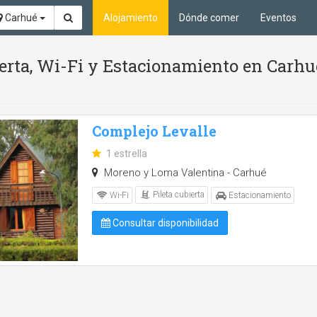
Carhué
Alojamiento
Dónde comer
Eventos
bierta, Wi-Fi y Estacionamiento en Carhu
Complejo Levalle
1 estrella
Moreno y Loma Valentina - Carhué
Pileta cubierta
Wi-Fi
Estacionamiento
Consultar disponibilidad