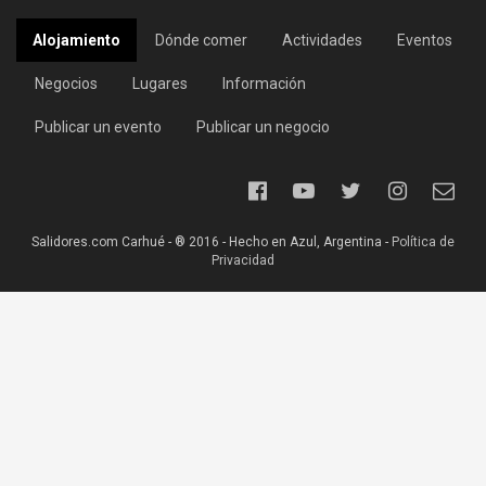
Alojamiento
Dónde comer
Actividades
Eventos
Negocios
Lugares
Información
Publicar un evento
Publicar un negocio
Salidores.com Carhué - ® 2016 - Hecho en Azul, Argentina -
Política de
Privacidad