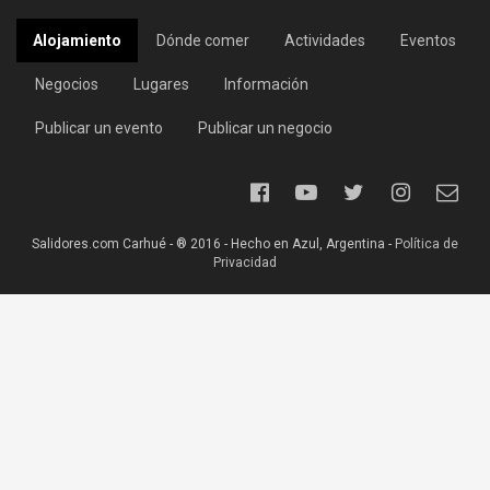
Alojamiento
Dónde comer
Actividades
Eventos
Negocios
Lugares
Información
Publicar un evento
Publicar un negocio
Salidores.com Carhué - ® 2016 - Hecho en Azul, Argentina -
Política de
Privacidad